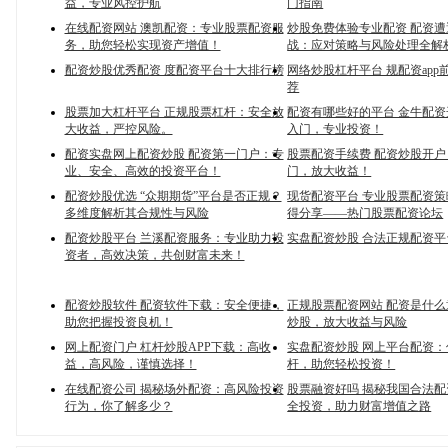
益，专业风控护航
门指南
在线配资网站 澳凯配资：专业股票配资服
炒股免费体验专业配资 配资
务，助您轻松实现资产增值！
战：应对策略与风险处理全解
配资炒股优秀配资 度配资平台十大排行榜
网络炒股杠杆平台 规配资app
荐
股票加大杠杆平台 正规股票杠杆：安全放
配资有哪些好的平台 金牛配
大收益，严控风险。
入门，专业投资！
配资实盘网上配资炒股 配资第一门户：专
股票配资手续费 配资炒股开
业、安全、高效的投资平台！
门，放大收益！
配资炒股优选 “众期期货”平台是否正规？
现货配资平台 专业股票配资
多维度解析其合规性与风险
得分享——热门股票配资论坛
配资炒股平台 兰溪配资服务：专业助力投
实盘配资炒股 合法正规配资平
资者，高效决策，共创财富未来！
配资炒股软件 配资软件下载：安全便捷，
正规股票配资网站 配资是什
助您把握投资良机！
炒股，放大收益与风险
网上配资门户 杠杆炒股APP下载：高收
实盘配资炒股 网上平台配资
益，高风险，谨慎选择！
杆，助您轻松投资！
在线配资公司 揭秘场外配资：高风险投资
股票融资好吗 揭秘我国合法
行为，你了解多少？
全投资，助力财富增值之路