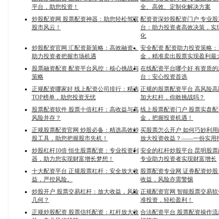
平台，助您投资！
全、高效、定制化解决方案
炒股配资网 股票配资神器：助您轻松驾驭
配资资深炒股配资门户 专业
股市风云！
台：助力投资者高效决策，实
化
炒股配资官网 汇配资新策略：高效融资，
安全配资 配资助力投资策略
助力投资者把握市场机遇
金，精准卖出股票实现盈利最
股票融资配资 配资平台风控：核心挑战与
在线配资平台哪个好 有资质
策略
台：安心投资首选
正规配资哪家好 线上配资公司排行：精选
正规的股票配资平台 高风险
TOP榜单，助您投资无忧
加大杠杆，你敢挑战吗？
股票配资软件 股票十倍杠杆：高收益与高
线上股票配资门户 股票实盘
风险并存？
金，把握投资机遇！
正规股票配资官网 炒股必备：精选高效炒
买股票怎么开户 如何巧妙利
股工具，助您把握股市先机！
放大投资收益？——一份实用
炒股杠杆10倍 恒生股票配资：专业投资利
安全的杠杆炒股平台 昆明股
器，助力您实现财富增长梦想！
专业助力投资者实现财富增长
十大配资平台 正规股票杠杆：安全放大收
股票配资专业网 证券配资炒
益，严控风险。
收益，风险亦需警惕
炒股开户 股票交易杠杆：放大收益，风险
正规配资官网 智能股票交易
几何？
准投资，轻松盈利！
正规炒股配资 股票信托配资：杠杆放大收
合法配资平台 股票配资操作