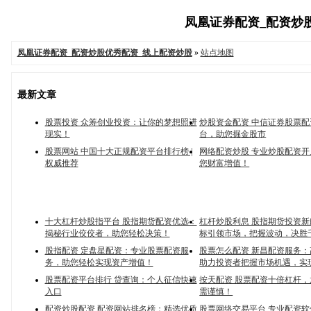
凤凰证券配资_配资炒股优
凤凰证券配资_配资炒股优秀配资_线上配资炒股
»
站点地图
最新文章
股票投资 众筹创业投资：让你的梦想照进
炒股资金配资 中信证券股票
现实！
台，助您掘金股市
股票网站 中国十大正规配资平台排行榜 |
网络配资炒股 专业炒股配资
权威推荐
您财富增值！
十大杠杆炒股指平台 股指期货配资优选：
杠杆炒股利息 股指期货投资
揭秘行业佼佼者，助您轻松决策！
标引领市场，把握波动，决胜
股指配资 定盘星配资：专业股票配资服
股票怎么配资 新昌配资服务
务，助您轻松实现资产增值！
助力投资者把握市场机遇，实
股票配资平台排行 贷查询：个人征信快速
按天配资 股票配资十倍杠杆
入口
需谨慎！
配资炒股配资 配资网站排名榜：精选优质
股票网络交易平台 专业配资