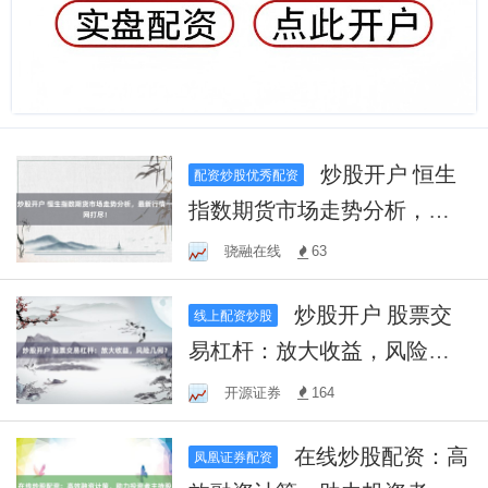
炒股开户 恒生
配资炒股优秀配资
指数期货市场走势分析，最
新行情一网打尽！
骁融在线
63
炒股开户 股票交
线上配资炒股
易杠杆：放大收益，风险几
何？
开源证券
164
在线炒股配资：高
凤凰证券配资